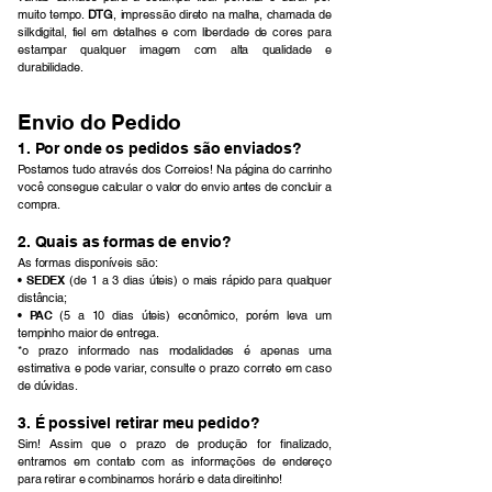
muito tempo.
DTG
, impressão direto na malha, chamada de
silkdigital, fiel em detalhes e com liberdade de cores para
estampar qualquer imagem com alta qualidade e
durabilidade.
Envio do Pedido
1. Por onde os pedidos são enviados?
​Postamos tudo através dos Correios! Na página do carrinho
você consegue calcular o valor do envio antes de concluir a
compra.
2. Quais as formas de envio?
​As formas disponíveis são:
• SEDEX
(de 1 a 3 dias úteis) o mais rápido para qualquer
distância;
• PAC
(5 a 10 dias úteis) econômico, porém leva um
tempinho maior de entrega.
*o prazo informado nas modalidades é apenas uma
estimativa e pode variar, consulte o prazo correto em caso
de dúvidas.
3. É possivel retirar meu pedido?
Sim! Assim que o prazo de produção for finalizado,
entramos em contato com as informações de endereço
para retirar e combinamos horário e data direitinho!