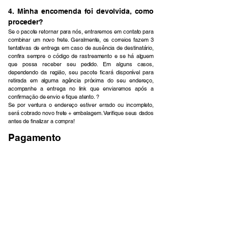
4. Minha encomenda foi devolvida, como
proceder?
Se o pacote retornar para nós, entraremos em contato para
combinar um novo frete. Geralmente, os correios fazem 3
tentativas de entrega em caso de ausência de destinatário,
confira sempre o código de rastreamento e se há alguem
que possa receber seu pedido. Em alguns casos,
dependendo da região, seu pacote ficará disponível para
retirada em alguma agência próxima do seu endereço,
acompanhe a entrega no link que enviaremos após a
confirmação de envio e fique atento. ?
Se por ventura o endereço estiver errado ou incompleto,
será cobrado novo frete + embalagem. Verifique seus dados
antes de finalizar a compra!
Pagamento
1. Quais as formas de pagamento
aceitas?
​Utilizamos o MercadoPago como mediador de nossas
transações, as formas seguras de pagamento disponíveis
são:
• PIX (creditado na hora);
• Boleto (confirmado em até 2 dias úteis);
• Cartão de Débito ou Crédito (creditado na hora);