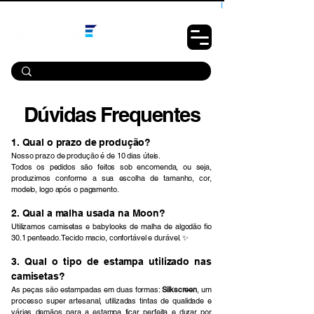
10% OFF PRIMEIRA COMPRA - CUPOM: LUANOVA
Dúvidas Frequentes
1. Qual o prazo de produção?
Nosso prazo de produção é de 10 dias úteis.
Todos os pedidos são feitos sob encomenda, ou seja,
produzimos conforme a sua escolha de tamanho, cor,
modelo, logo após o pagamento.
2. Qual a malha usada na Moon?
Utilizamos camisetas e babylooks de malha de algodão fio
30.1 penteado. Tecido macio, confortável e durável. ✨
​3. Qual o tipo de estampa utilizado nas
camisetas?
​As peças são estampadas em duas formas:
Silkscreen
, um
processo super artesanal, utilizadas tintas de qualidade e
várias demãos para a estampa ficar perfeita e durar por