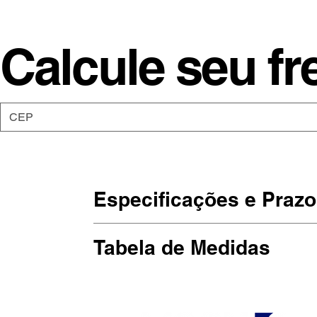
Calcule seu fr
Especificações e Prazo
As camisetas da Moon são de malha
Tabela de Medidas
Estampadas em DTG, impressão dir
hehehe).
(Largura x Altura)
P