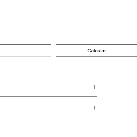
Calcular
e macias.
urar por muito tempo (mesmo,