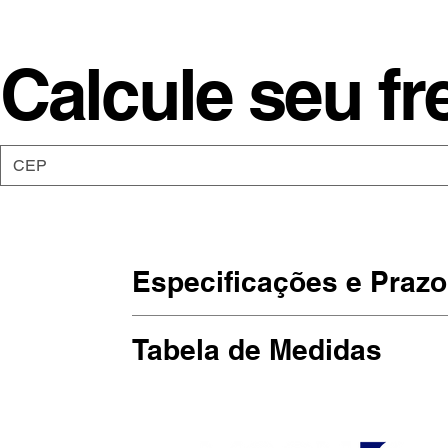
Calcule seu fr
Especificações e Prazo
As camisetas da Moon são de malha
Tabela de Medidas
Estampadas em DTG, impressão dir
hehehe).
(Largura x Altura)
P