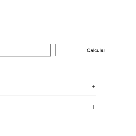
Calcular
e macias.
urar por muito tempo (mesmo,