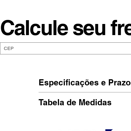
Calcule seu fr
Especificações e Prazo
As camisetas da Moon são de malha
Tabela de Medidas
Estampadas em Silkscreen, artesan
(Largura x Altura)
Prazo de produção: Até 10 dias útei
P