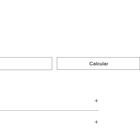
Calcular
e macias.
urar por muito tempo (mesmo,