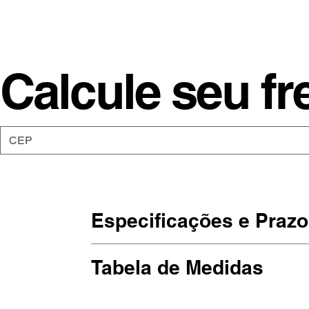
Calcule seu fr
Especificações e Prazo
As camisetas da Moon são de malha
Tabela de Medidas
Estampadas em DTG, impressão dir
hehehe).
(Largura x Altura)