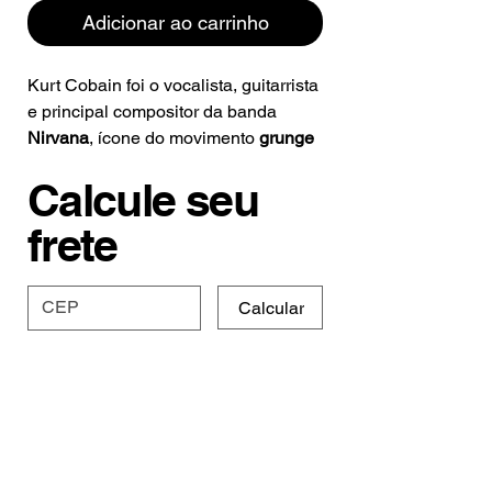
Adicionar ao carrinho
Kurt Cobain foi o vocalista, guitarrista
e principal compositor da banda
Nirvana
, ícone do movimento
grunge
nos anos 90. Nascido em Aberdeen,
Calcule seu
Washington (EUA), ele se destacou
por letras introspectivas, voz crua e
frete
atitude anti-mainstream.
Calcular
Especificações e
Prazo