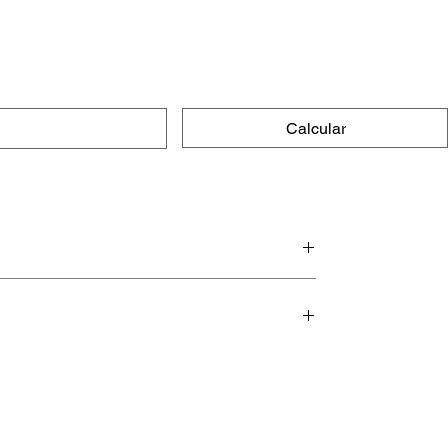
Calcular
e macias.
urar por muito tempo (mesmo,
tendimento