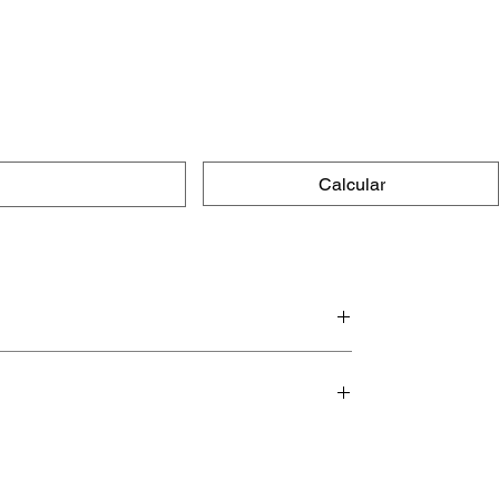
Calcular
e macias.
 por muito tempo (mesmo, hehehe).