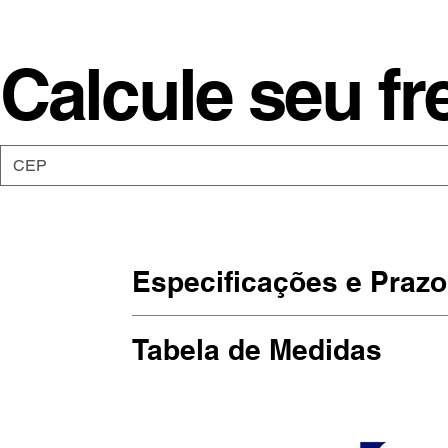
Calcule seu fr
Especificações e Prazo
As camisetas da Moon são de malha
Tabela de Medidas
Estampadas em SilkScreen, artesan
(Largura x Altura)
Prazo de produção: Até 10 dias útei
P