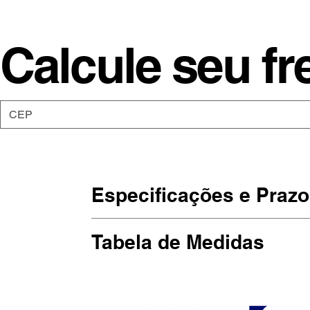
Calcule seu fr
Especificações e Prazo
As camisetas da Moon são de malha
Tabela de Medidas
Estampadas em SilkScreen, artesan
(Largura x Altura)
Prazo de produção: Até 10 dias útei
P