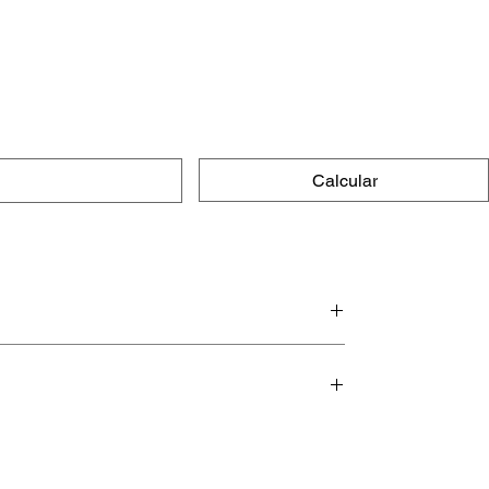
Calcular
e macias.
 por muito tempo (mesmo, hehehe).