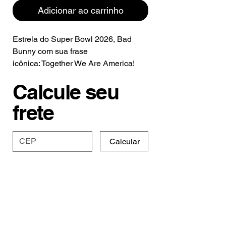
Adicionar ao carrinho
Estrela do Super Bowl 2026, Bad
Bunny com sua frase
icônica: Together We Are America!
Nossa Camiseta Bad Bunny Together
Calcule seu
We Are America em estilo ringer tee é
inédita e carrega um significado
frete
lindo!
Calcular
Especificações e
Prazo