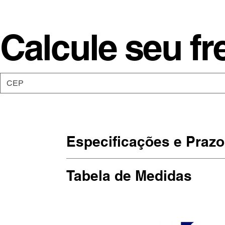
Calcule seu fr
Especificações e Prazo
As camisetas da Moon são de malha
Tabela de Medidas
Estampadas em SilkScreen, artesan
(Largura x Altura)
Prazo de produção: Até 10 dias útei
P