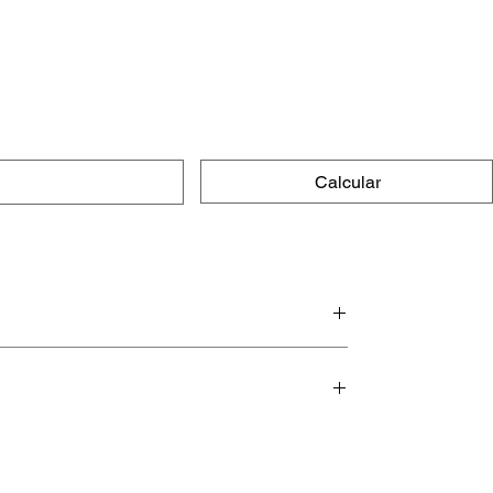
Calcular
e macias.
 por muito tempo (mesmo, hehehe).