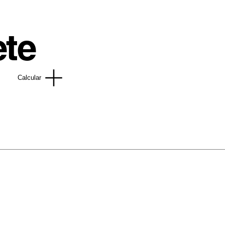
ete
Calcular
 100% algodão, fio 30.1 penteada, confortáveis 
eto na malha, com tintas de qualidade que vão d
50
68
s.