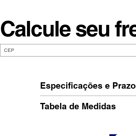
Calcule seu fr
Especificações e Prazo
Os moletons da Moon são de malha 5
Tabela de Medidas
punho elástico.
Estampadas em SilkScreen, artesan
(Largura x Altura)