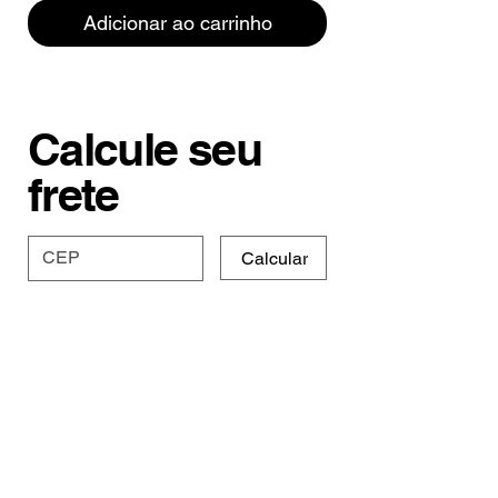
Adicionar ao carrinho
Calcule seu
frete
Calcular
Especificações e
Prazo
Os moletons da Moon são de
Tabela de Medidas
malha 50% algodão 50%