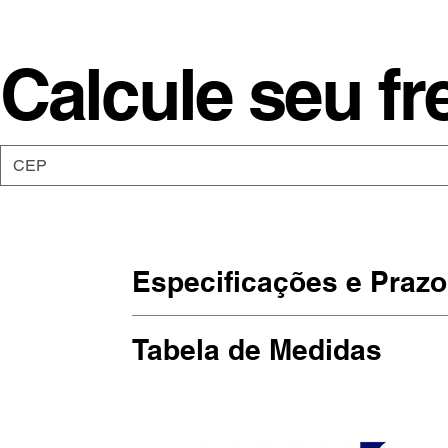
Calcule seu fr
Especificações e Prazo
Os moletons da Moon são de malha 5
Tabela de Medidas
punho elástico.
Estampadas em SilkScreen, artesan
(Largura x Altura)