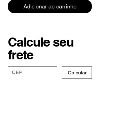
Adicionar ao carrinho
Calcule seu
frete
Calcular
Especificações e
Prazo
Os moletons da Moon são de
Tabela de Medidas
malha 50% algodão 50%