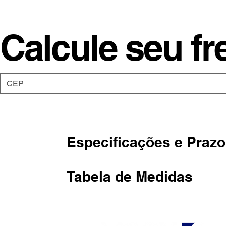
Calcule seu fr
Especificações e Prazo
Os moletons da Moon são de malha 5
Tabela de Medidas
punho elástico.
Estampadas em SilkScreen, artesan
(Largura x Altura)