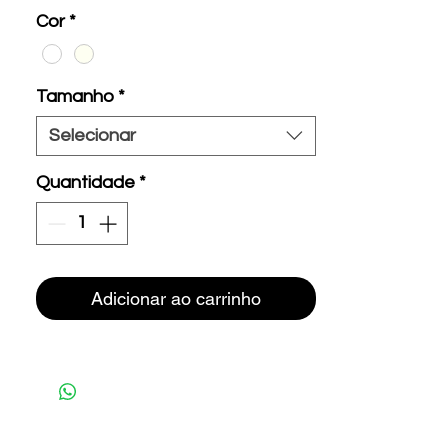
Cor
*
Tamanho
*
Selecionar
Quantidade
*
Adicionar ao carrinho