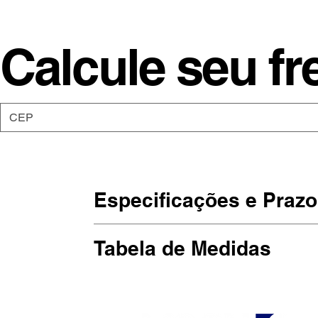
Calcule seu fr
Especificações e Prazo
Os moletons da Moon são de malha 5
Tabela de Medidas
punho elástico.
Estampadas em SilkScreen, artesan
(Largura x Altura)