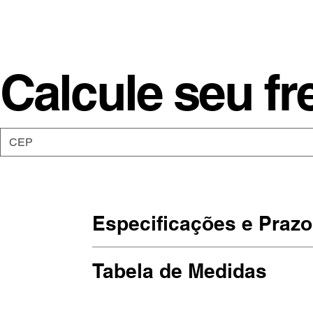
Calcule seu fr
Especificações e Prazo
As camisetas da Moon são de malha
Tabela de Medidas
Estampadas em DTG, impressão dir
hehehe).
(Largura x Altura)