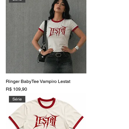
Ringer BabyTee Vampiro Lestat
Preço
R$ 109,90
Série