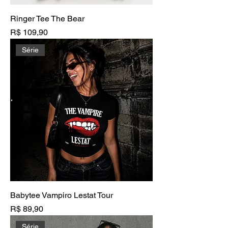
Ringer Tee The Bear
Preço
R$ 109,90
Série
Babytee Vampiro Lestat Tour
Preço
R$ 89,90
Série