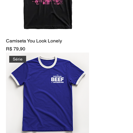
Camiseta You Look Lonely
Preço
R$ 79,90
Série